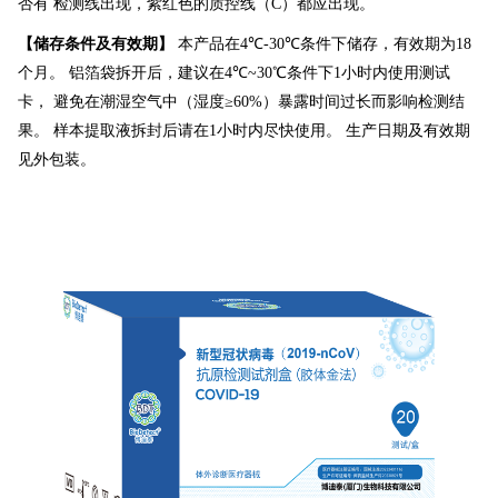
否有 检测线出现，紫红色的质控线（
C
）都应出现。
【
储存条件及有效期
】
本产品在
4℃-30℃
条件下储存，有效期为
18
个月。 铝箔袋拆开后，建议在
4
℃
~30
℃条件下
1
小时内使用测试
卡， 避免在潮湿空气中（湿度≥
60%
）暴露时间过长而影响检测结
果。
样本提取液拆封后请在
1
小时内尽快使用。 生产日期及有效期
见外包装。