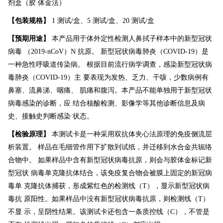
剂盒（胶 体金法）
【
包装规格
】
1 测试/盒、5 测试/盒、20 测试/盒
【
预期用途
】
本产品用于体外定性检测人鼻拭子样本中的新型冠状
病毒 （
2019-nCoV
）
N
抗原。
新型冠状病毒肺炎（
COVID-19
）是
一种急性呼吸道传染病。 根据目前流行病学调查，感染新型冠状病
毒肺炎（
COVID-19
）主 要表现为发热、乏力、干咳，少数病例有
鼻塞、流鼻涕、咽痛、 肌痛和腹泻。本产品不能单独用于新型冠状
病毒感染的诊断，应 结合核酸检测、影像学等其他诊断信息及病
史、接触史判断感染 状态。
【检验原理】
本测试卡是一种采用双抗体夹心法原理的免疫侧流层
析装置。 样品在毛细管作用下扩散到试纸，并迁移到水合金共轭络
合物中。 如果样品中含有新型冠状病毒抗原，则会与胶体金标记新
型冠状 病毒单克隆抗体结合，该免疫复合物会被膜上固定的新冠病
毒单 克隆抗体捕获，形成紫红色的检测线（
T
），显示新型冠状病
毒抗 原阳性。如果样品中没有新型冠状病毒抗原，则检测线（
T
）
不显 示，呈阴性结果。该测试卡还包含一条质控线（
C
），不管是