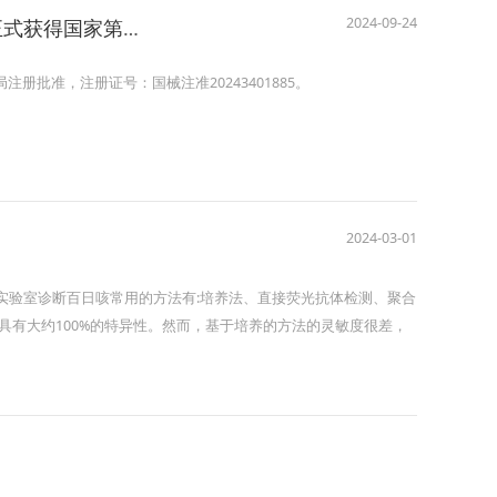
2024-09-24
重磅 | 博迪泰生物的甲型/乙型流感病毒抗原检测试剂盒（胶体金法）正式获得国家第三类医疗器械注册证！
册批准，注册证号：国械注准20243401885。
2024-03-01
实验室诊断百日咳常用的方法有:培养法、直接荧光抗体检测、聚合
，具有大约100%的特异性。然而，基于培养的方法的灵敏度很差，