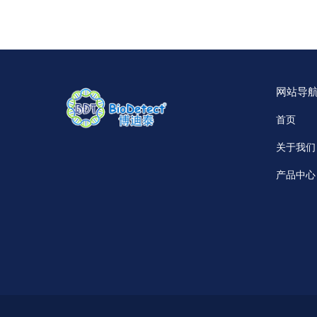
网站导航/
首页
关于我们
产品中心
COPYRIGHT © 2023 博迪泰（厦门）生物科
闽公网安备35020502000804