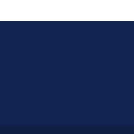
产业园
020-0043 博迪泰（厦门）生物科技有限公司版权所有