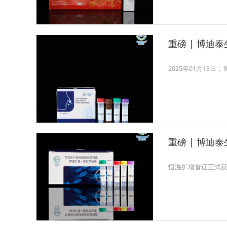
2025年01月13
恒温扩增首证正式获批