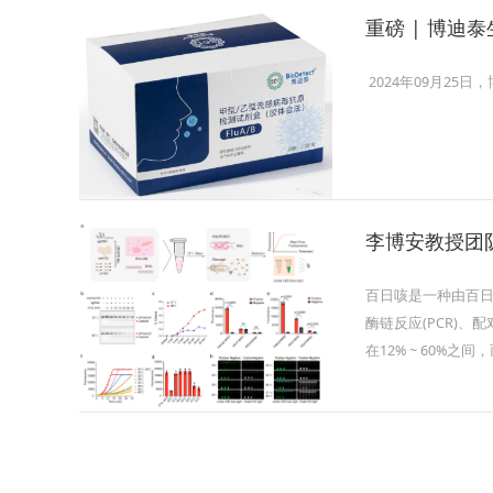
2024年09月25
李博安教授团队开
百日咳是一种由百日
酶链反应(PCR)
在12% ~ 60%