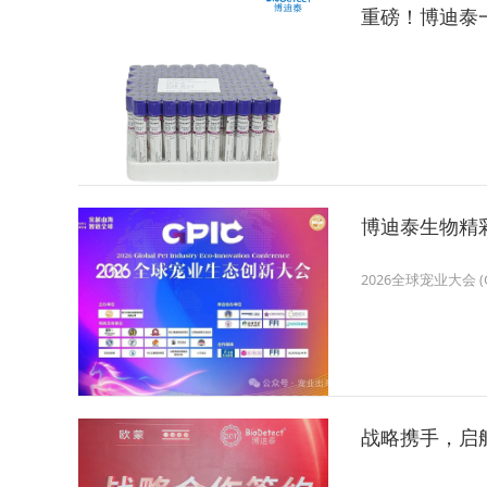
博迪泰生物精
2026全球宠业大会
战略携手，启