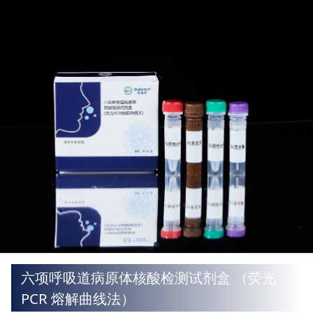
六项呼吸道病原体核酸检测试剂盒 （荧光
PCR 熔解曲线法）